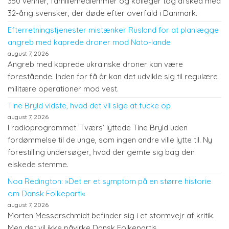
350 venner, familiemedlemmer og kolleger tog afsked med
32-årig svensker, der døde efter overfald i Danmark.
Efterretningstjenester mistænker Rusland for at planlægge
angreb med kaprede droner mod Nato-lande
august 7, 2026
Angreb med kaprede ukrainske droner kan være
forestående. Inden for få år kan det udvikle sig til regulære
militære operationer mod vest.
Tine Bryld vidste, hvad det vil sige at fucke op
august 7, 2026
I radioprogrammet ’Tværs’ lyttede Tine Bryld uden
fordømmelse til de unge, som ingen andre ville lytte til. Ny
forestilling undersøger, hvad der gemte sig bag den
elskede stemme.
Noa Redington: »Det er et symptom på en større historie
om Dansk Folkeparti«
august 7, 2026
Morten Messerschmidt befinder sig i et stormvejr af kritik.
Men det vil ikke påvirke Dansk Folkepartis