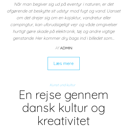
Når man begiver sig ud på eventyr i naturen, er det
afgørende at beskytte sit udstyr mod fugt og vand. Uanset
om det drejer sig om en kajaktur, vandretur eller
campingtur, kan uforudsigeligt vejr og våde omgivelser
hurtigt gøre skade på elektronik, tøj og andre vigtige
genstande. Her kommer dry bags ind i billedet som…
Af
ADMIN
Læs mere
Kunst und kultur
En rejse gennem
dansk kultur og
kreativitet