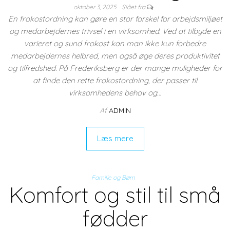
oktober 3, 2025
Slået fra
En frokostordning kan gøre en stor forskel for arbejdsmiljøet
og medarbejdernes trivsel i en virksomhed. Ved at tilbyde en
varieret og sund frokost kan man ikke kun forbedre
medarbejdernes helbred, men også øge deres produktivitet
og tilfredshed. På Frederiksberg er der mange muligheder for
at finde den rette frokostordning, der passer til
virksomhedens behov og…
Af
ADMIN
Læs mere
Familie og Børn
Komfort og stil til små
fødder