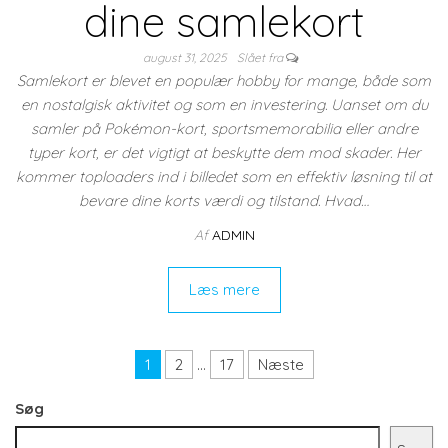
dine samlekort
august 31, 2025
Slået fra
Samlekort er blevet en populær hobby for mange, både som
en nostalgisk aktivitet og som en investering. Uanset om du
samler på Pokémon-kort, sportsmemorabilia eller andre
typer kort, er det vigtigt at beskytte dem mod skader. Her
kommer toploaders ind i billedet som en effektiv løsning til at
bevare dine korts værdi og tilstand. Hvad…
Af
ADMIN
Læs mere
Indlægsinddeling
1
2
…
17
Næste
Søg