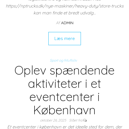
https://nptrucks.dk/nye-maskiner/heavy-duty/store-trucks
kan man finde et bredt udvalg…
Af
ADMIN
Læs mere
Sport og friluftsliv
Oplev spændende
aktiviteter i et
eventcenter i
København
oktober 26, 2025
Slået fra
Et eventcenter i københavn er det ideelle sted for dem, der