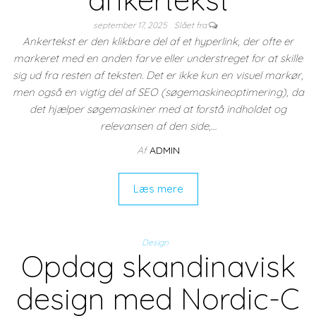
september 17, 2025
Slået fra
Ankertekst er den klikbare del af et hyperlink, der ofte er
markeret med en anden farve eller understreget for at skille
sig ud fra resten af teksten. Det er ikke kun en visuel markør,
men også en vigtig del af SEO (søgemaskineoptimering), da
det hjælper søgemaskiner med at forstå indholdet og
relevansen af den side,…
Af
ADMIN
Læs mere
Design
Opdag skandinavisk
design med Nordic-C