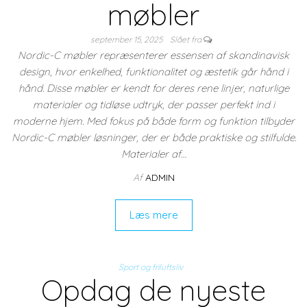
møbler
september 15, 2025
Slået fra
Nordic-C møbler repræsenterer essensen af skandinavisk
design, hvor enkelhed, funktionalitet og æstetik går hånd i
hånd. Disse møbler er kendt for deres rene linjer, naturlige
materialer og tidløse udtryk, der passer perfekt ind i
moderne hjem. Med fokus på både form og funktion tilbyder
Nordic-C møbler løsninger, der er både praktiske og stilfulde.
Materialer af…
Af
ADMIN
Læs mere
Sport og friluftsliv
Opdag de nyeste