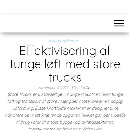
Industri og Erhverv
Effektivisering af
tunge løft med store
trucks
november 15, 2025
Slået fra
Store trucks er uundværlige i mange industrier, hvor tunge
løft og transport af store mængder materiale er en daglig
udfordring. Disse kraftfulde maskiner er designet til at
håndtere de mest krævende opgaver, hvilket gør dem ideelle
til brug i blandt andet bygge- og anlægssektoren,
logistikcentre og havneområder. Hos