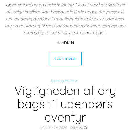
søger spænding og underholdning. Med et væld af aktiviteter
at vælge imellem, kan besøgende finde noget, der passer til
enhver smag og alder. Fra actionfyldte oplevelser som laser
tag og go-karting til mere afslappede aktiviteter som escape
rooms og virtual reality-spil, er der noget…
Af
ADMIN
Læs mere
Sport og friluftsliv
Vigtigheden af dry
bags til udendørs
eventyr
oktober 26, 2025
Slået fra