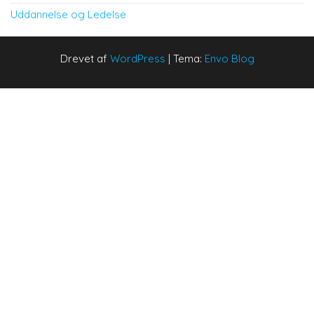
Uddannelse og Ledelse
Drevet af
WordPress
|
Tema:
Envo Blog