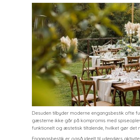
Desuden tilbyder moderne engangsbestik ofte funktio
gæsterne ikke går på kompromis med spiseopleve
funktionelt og æstetisk tiltalende, hvilket gør det
Engangsbestik er også ideelt til udendørs aktivite