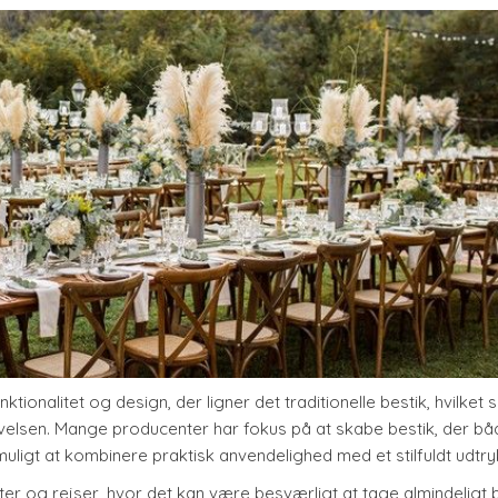
nalitet og design, der ligner det traditionelle bestik, hvilket si
lsen. Mange producenter har fokus på at skabe bestik, der bå
 muligt at kombinere praktisk anvendelighed med et stilfuldt udtry
ter og rejser, hvor det kan være besværligt at tage almindeligt 