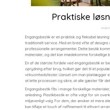
Praktiske løsni
august
Engangsbestik er en praktisk og fleksibel løsning t
traditionelt service. Med en bred vifte af designs
professionelle arrangementer. Dette bestik kommer
materialer, og det kan imødekomme forskellige 
En af de største fordele ved engangsbestik er b
oprydning efter brug, hvilket gør det til et popul
virksomhedsfester. Uanset om man planlægger en 
at lette processen og sikre, at alle gæster får 
Engangsbestik fås i mange forskellige materialer, 
anledning. Plastikbestik er ofte valgt for sin o
miljøvenligt valg. For dem, der ønsker et mere ele
kan tilføje et touch af raffinement til ethvert arr