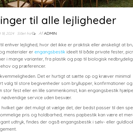
nger til alle lejligheder
Af
ADMIN
 18, 2024
Slået fra
il enhver lejlighed, hvor det ikke er praktisk eller ønskeligt at b
 og materialer er
engangsbestik
ideelt til både private fester, pic
 i mange varianter, fra plastik og pap til biologisk nedbrydeli
behov og præferencer.
ekvemmeligheden. Det er hurtigt at sætte op og kræver minimal
ært valg til store begivenheder som bryllupper, konfirmationer og
stor fest eller en lille sammenkomst, kan engangsbestik hjæl
det nødvendige service uden besvær.
hvilket gør det muligt at vælge det, der bedst passer til den spe
verkommelige pris og holdbarhed, mens papbestik kan være et mer
gant udtryk, findes der også engangsbestik i sølv- eller guldloo
angement.