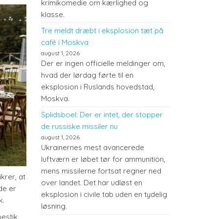
krimikomedie om kærlighed og
klasse.
Tre meldt dræbt i eksplosion tæt på
café i Moskva
august 1, 2026
Der er ingen officielle meldinger om,
hvad der lørdag førte til en
eksplosion i Ruslands hovedstad,
Moskva.
Splidsboel: Der er intet, der stopper
de russiske missiler nu
august 1, 2026
Ukrainernes mest avancerede
luftværn er løbet tør for ammunition,
mens missilerne fortsat regner ned
krer, at
over landet. Det har udløst en
de er
eksplosion i civile tab uden en tydelig
k.
løsning.
bestik