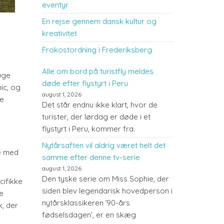
eventyr
En rejse gennem dansk kultur og
kreativitet
Frokostordning i Frederiksberg
Alle om bord på turistfly meldes
ruge
døde efter flystyrt i Peru
nic, og
august 1, 2026
ge
Det står endnu ikke klart, hvor de
turister, der lørdag er døde i et
flystyrt i Peru, kommer fra.
Nytårsaften vil aldrig været helt det
pe med
samme efter denne tv-serie
august 1, 2026
Den tyske serie om Miss Sophie, der
cifikke
siden blev legendarisk hovedperson i
e
nytårsklassikeren ’90-års
k, der
fødselsdagen’, er en skæg