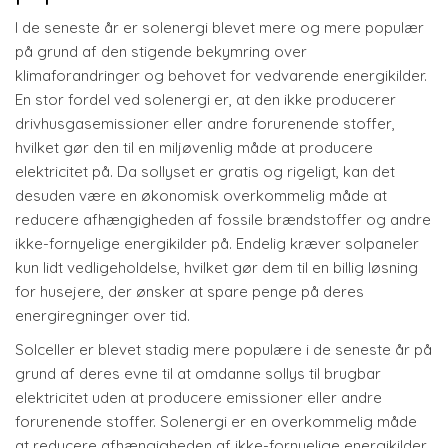
I de seneste år er solenergi blevet mere og mere populær
på grund af den stigende bekymring over
klimaforandringer og behovet for vedvarende energikilder.
En stor fordel ved solenergi er, at den ikke producerer
drivhusgasemissioner eller andre forurenende stoffer,
hvilket gør den til en miljøvenlig måde at producere
elektricitet på. Da sollyset er gratis og rigeligt, kan det
desuden være en økonomisk overkommelig måde at
reducere afhængigheden af fossile brændstoffer og andre
ikke-fornyelige energikilder på. Endelig kræver solpaneler
kun lidt vedligeholdelse, hvilket gør dem til en billig løsning
for husejere, der ønsker at spare penge på deres
energiregninger over tid.
Solceller er blevet stadig mere populære i de seneste år på
grund af deres evne til at omdanne sollys til brugbar
elektricitet uden at producere emissioner eller andre
forurenende stoffer. Solenergi er en overkommelig måde
at reducere afhængigheden af ikke-fornyelige energikilder